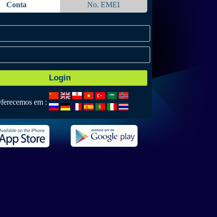
Conta
No. EMEI
ferecemos em :